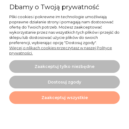
Dbamy o Twoją prywatność
+48 519 462 010
Pliki cookies i pokrewne im technologie umożliwiają
poprawne działanie strony i pomagają nam dostosować
kontakt@cudowianki.pl
ofertę do Twoich potrzeb. Możesz zaakceptować
wykorzystanie przez nas wszystkich tych plików i przejść do
sklepu lub dostosować użycie plików do swoich
preferencji, wybierając opcję "Dostosuj zgody".
Więcej o plikach cookies przeczytasz w naszej Polityce
prywatności.
Ważne sprawy
Zaakceptuj tylko niezbędne
Dodatkowe informacje
Dostosuj zgody
Tu mnie znajdziesz
Zaakceptuj wszystkie
Projekt i wykonanie:
Ecommercy.pl
Pokaż pełną wersję strony
Sklep internetowy Shoper.pl