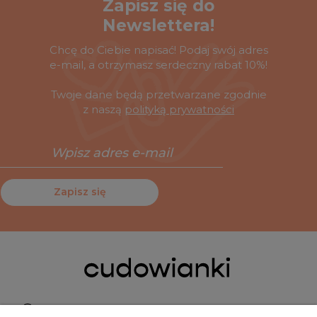
Zapisz się do
Newslettera!
Chcę do Ciebie napisać! Podaj swój adres
e-mail, a otrzymasz serdeczny rabat 10%!
Twoje dane będą przetwarzane zgodnie
z naszą
polityką prywatności
Zapisz się
Pn do Pt 9:00-15:00