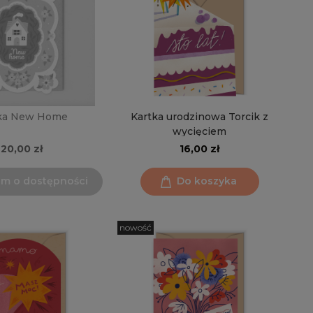
ka New Home
Kartka urodzinowa Torcik z
wycięciem
20,00 zł
16,00 zł
m o dostępności
Do koszyka
nowość