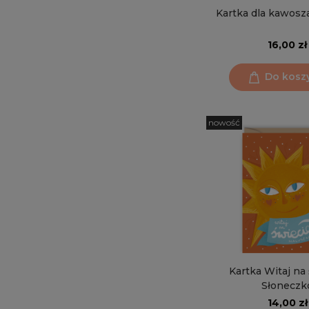
Kartka dla kawosza
16,00 zł
Do kosz
nowość
Kartka Witaj na
Słoneczk
14,00 zł