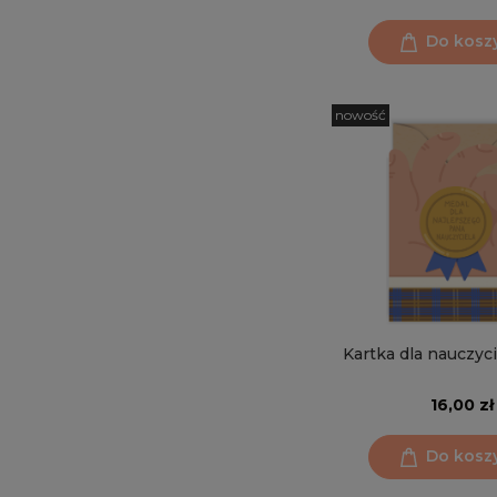
Do kosz
nowość
Kartka dla nauczyc
16,00 zł
Do kosz