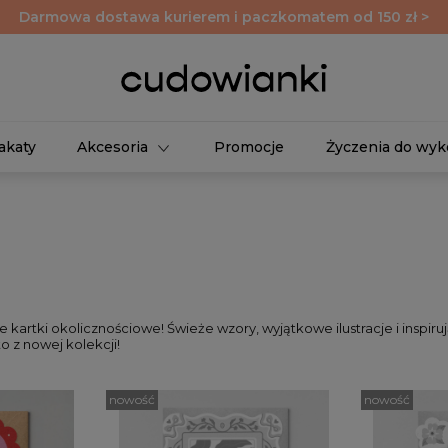
Darmowa dostawa kurierem i paczkomatem od 150 zł >
akaty
Akcesoria
Promocje
Życzenia do wyk
 kartki okolicznościowe! Świeże wzory, wyjątkowe ilustracje i inspiru
o z nowej kolekcji!
nowość
nowość