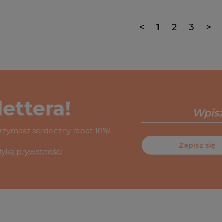
<
1
2
3
>
ettera!
otrzymasz serdeczny rabat 10%!
Zapisz się
ityką prywatności