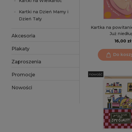
Kartki na Wielkanoc
Kartki na Dzień Mamy i
Dzień Taty
Kartka na powitani
Już niedłu
Akcesoria
16,00 zł
Plakaty
Do kosz
Zaproszenia
nowość
Promocje
Nowości