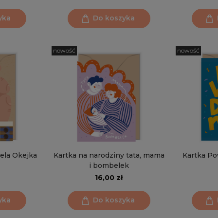
yka
Do koszyka
nowość
nowość
iela Okejka
Kartka na narodziny tata, mama
Kartka P
i bombelek
16,00 zł
yka
Do koszyka