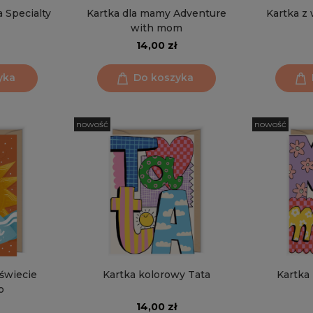
 Specialty
Kartka dla mamy Adventure
Kartka z
with mom
14,00 zł
yka
Do koszyka
nowość
nowość
 świecie
Kartka kolorowy Tata
Kartka
o
14,00 zł