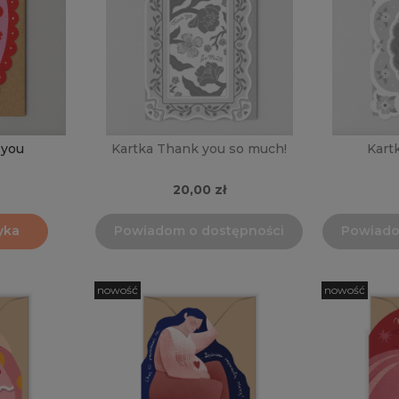
 you
Kartka Thank you so much!
Kart
20,00 zł
yka
Powiadom o dostępności
Powiado
nowość
nowość