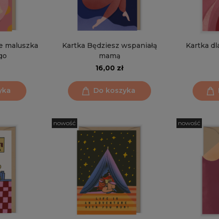
e maluszka
Kartka Będziesz wspaniałą
Kartka d
go
mamą
16,00 zł
yka
Do koszyka
nowość
nowość