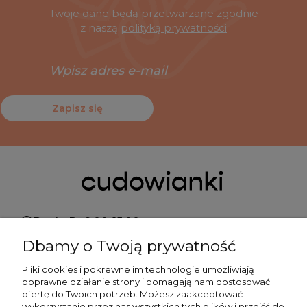
Twoje dane będą przetwarzane zgodnie
z naszą
polityką prywatności
Zapisz się
Pn do Pt 9:00-15:00
Dbamy o Twoją prywatność
+48 519 462 010
Pliki cookies i pokrewne im technologie umożliwiają
poprawne działanie strony i pomagają nam dostosować
kontakt@cudowianki.pl
ofertę do Twoich potrzeb. Możesz zaakceptować
wykorzystanie przez nas wszystkich tych plików i przejść do