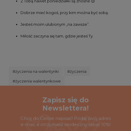
Z Tobą nawet poniedziałki są znośne 😉
Dobrze mieć kogoś, przy kim można być sobą.
Jesteś moim ulubionym „na zawsze”.
Miłość zaczyna się tam, gdzie jesteś Ty.
#życzenia na walentynki
#życzenia
#życzenia walentynkowe
Zapisz się do
Newslettera!
Chcę do Ciebie napisać! Podaj swój adres
e-mail, a otrzymasz serdeczny rabat 10%!