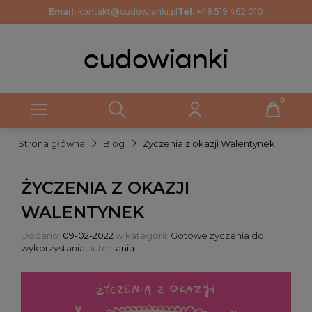
Email:
kontakt@cudowianki.pl
Tel.
+48 519 462 010
Strona główna
Blog
Życzenia z okazji Walentynek
ŻYCZENIA Z OKAZJI
WALENTYNEK
Dodano:
09-02-2022
w kategorii:
Gotowe życzenia do
wykorzystania
autor:
ania