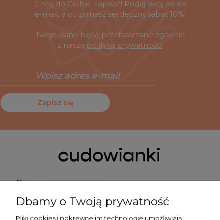
Chcę do Ciebie napisać! Podaj swój adres
e-mail, a otrzymasz serdeczny rabat 10%!
Twoje dane będą przetwarzane zgodnie
z naszą
polityką prywatności
Zapisz się
Pn do Pt 9:00-15:00
Dbamy o Twoją prywatność
+48 519 462 010
Pliki cookies i pokrewne im technologie umożliwiają