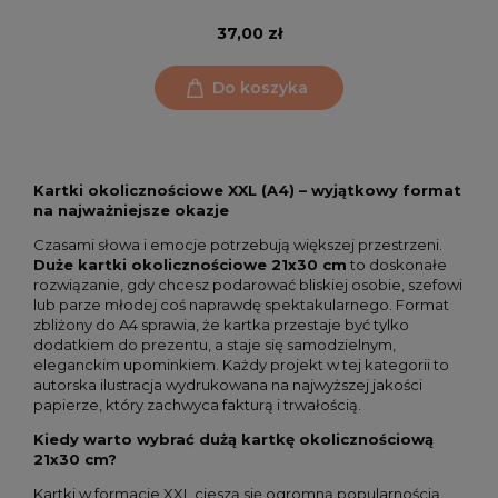
37,00 zł
Do koszyka
Kartki okolicznościowe XXL (A4) – wyjątkowy format
na najważniejsze okazje
Czasami słowa i emocje potrzebują większej przestrzeni.
Duże kartki okolicznościowe 21x30 cm
to doskonałe
rozwiązanie, gdy chcesz podarować bliskiej osobie, szefowi
lub parze młodej coś naprawdę spektakularnego. Format
zbliżony do A4 sprawia, że kartka przestaje być tylko
dodatkiem do prezentu, a staje się samodzielnym,
eleganckim upominkiem. Każdy projekt w tej kategorii to
autorska ilustracja wydrukowana na najwyższej jakości
papierze, który zachwyca fakturą i trwałością.
Kiedy warto wybrać dużą kartkę okolicznościową
21x30 cm?
Kartki w formacie XXL cieszą się ogromną popularnością