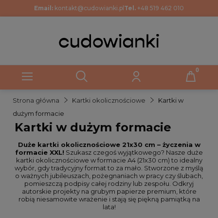
Email:
kontakt@cudowianki.pl
Tel.
+48 519 462 010
Strona główna
Kartki okolicznościowe
Kartki w
dużym formacie
Kartki w dużym formacie
Duże kartki okolicznościowe 21x30 cm – życzenia w
formacie XXL!
Szukasz czegoś wyjątkowego? Nasze duże
kartki okolicznościowe w formacie A4 (21x30 cm) to idealny
wybór, gdy tradycyjny format to za mało. Stworzone z myślą
o ważnych jubileuszach, pożegnaniach w pracy czy ślubach,
pomieszczą podpisy całej rodziny lub zespołu. Odkryj
autorskie projekty na grubym papierze premium, które
robią niesamowite wrażenie i stają się piękną pamiątką na
lata!