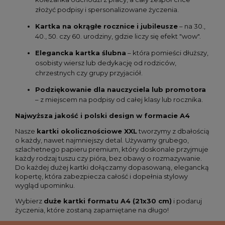
złożyć podpisy i spersonalizowane życzenia.
Kartka na okrągłe rocznice i jubileusze
– na 30.,
40., 50. czy 60. urodziny, gdzie liczy się efekt "wow".
Elegancka kartka ślubna
– która pomieści dłuższy,
osobisty wiersz lub dedykację od rodziców,
chrzestnych czy grupy przyjaciół.
Podziękowanie dla nauczyciela lub promotora
– z miejscem na podpisy od całej klasy lub rocznika.
Najwyższa jakość i polski design w formacie A4
Nasze
kartki okolicznościowe XXL
tworzymy z dbałością
o każdy, nawet najmniejszy detal. Używamy grubego,
szlachetnego papieru premium, który doskonale przyjmuje
każdy rodzaj tuszu czy pióra, bez obawy o rozmazywanie.
Do każdej dużej kartki dołączamy dopasowaną, elegancką
kopertę, która zabezpiecza całość i dopełnia stylowy
wygląd upominku.
Wybierz
duże kartki formatu A4 (21x30 cm)
i podaruj
życzenia, które zostaną zapamiętane na długo!