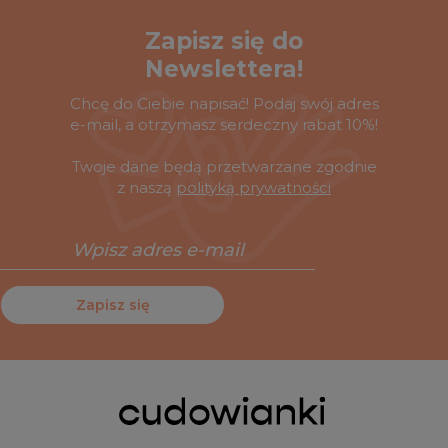
Zapisz się do
Newslettera!
Chcę do Ciebie napisać! Podaj swój adres
e-mail, a otrzymasz serdeczny rabat 10%!
Twoje dane będą przetwarzane zgodnie
z naszą
polityką prywatności
Zapisz się