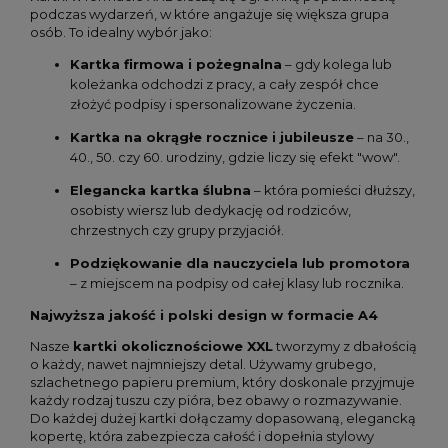
podczas wydarzeń, w które angażuje się większa grupa
osób. To idealny wybór jako:
Kartka firmowa i pożegnalna
– gdy kolega lub
koleżanka odchodzi z pracy, a cały zespół chce
złożyć podpisy i spersonalizowane życzenia.
Kartka na okrągłe rocznice i jubileusze
– na 30.,
40., 50. czy 60. urodziny, gdzie liczy się efekt "wow".
Elegancka kartka ślubna
– która pomieści dłuższy,
osobisty wiersz lub dedykację od rodziców,
chrzestnych czy grupy przyjaciół.
Podziękowanie dla nauczyciela lub promotora
– z miejscem na podpisy od całej klasy lub rocznika.
Najwyższa jakość i polski design w formacie A4
Nasze
kartki okolicznościowe XXL
tworzymy z dbałością
o każdy, nawet najmniejszy detal. Używamy grubego,
szlachetnego papieru premium, który doskonale przyjmuje
każdy rodzaj tuszu czy pióra, bez obawy o rozmazywanie.
Do każdej dużej kartki dołączamy dopasowaną, elegancką
kopertę, która zabezpiecza całość i dopełnia stylowy