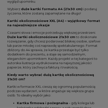
wygląd upominku.
Wybierz
duże kartki formatu A4 (21x30 cm)
i podaruj
życzenia, które zostaną zapamiętane na długo!
Kartki okolicznościowe XXL (A4) – wyjątkowy format
na najważniejsze okazje
Czasami słowa i emocje potrzebują większej przestrzeni.
Duże kartki okolicznościowe 21x30 cm
to doskonałe
rozwiązanie, gdy chcesz podarować bliskiej osobie, szefowi
lub parze młodej coś naprawdę spektakularnego. Format
zbliżony do A4 sprawia, że kartka przestaje być tylko
dodatkiem do prezentu, a staje się samodzielnym,
eleganckim upominkiem. Każdy projekt w tej kategorii to
autorska ilustracja wydrukowana na najwyższej jakości
papierze, który zachwyca fakturą i trwałością.
Kiedy warto wybrać dużą kartkę okolicznościową
21x30 cm?
Kartki w formacie XXL cieszą się ogromną popularnością
podczas wydarzeń, w które angażuje się większa grupa
osób. To idealny wybór jako:
Kartka firmowa i pożegnalna
– gdy kolega lub
koleżanka odchodzi z pracy, a cały zespół chce