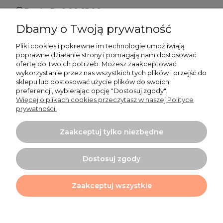
Pn do Pt 9:00-15:00
Dbamy o Twoją prywatność
+48 519 462 010
Pliki cookies i pokrewne im technologie umożliwiają
poprawne działanie strony i pomagają nam dostosować
kontakt@cudowianki.pl
ofertę do Twoich potrzeb. Możesz zaakceptować
wykorzystanie przez nas wszystkich tych plików i przejść do
sklepu lub dostosować użycie plików do swoich
preferencji, wybierając opcję "Dostosuj zgody".
Więcej o plikach cookies przeczytasz w naszej Polityce
prywatności.
Ważne sprawy
Zaakceptuj tylko niezbędne
Dodatkowe informacje
Dostosuj zgody
Tu mnie znajdziesz
Zaakceptuj wszystkie
Projekt i wykonanie:
Ecommercy.pl
Pokaż pełną wersję strony