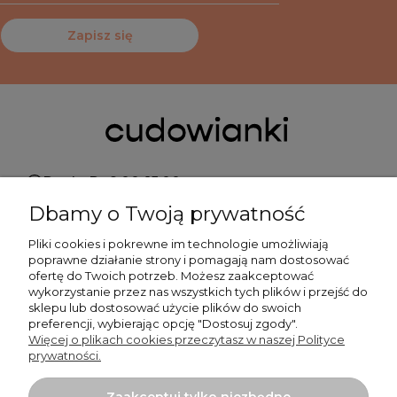
Zapisz się
Pn do Pt 9:00-15:00
Dbamy o Twoją prywatność
+48 519 462 010
Pliki cookies i pokrewne im technologie umożliwiają
poprawne działanie strony i pomagają nam dostosować
kontakt@cudowianki.pl
ofertę do Twoich potrzeb. Możesz zaakceptować
wykorzystanie przez nas wszystkich tych plików i przejść do
sklepu lub dostosować użycie plików do swoich
preferencji, wybierając opcję "Dostosuj zgody".
Więcej o plikach cookies przeczytasz w naszej Polityce
prywatności.
Ważne sprawy
Zaakceptuj tylko niezbędne