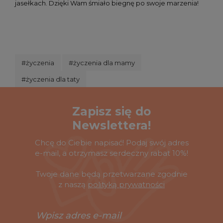
jasełkach. Dzięki Wam śmiało biegnę po swoje marzenia!
#życzenia
#życzenia dla mamy
#życzenia dla taty
Zapisz się do
Newslettera!
Chcę do Ciebie napisać! Podaj swój adres
e-mail, a otrzymasz serdeczny rabat 10%!
Twoje dane będą przetwarzane zgodnie
z naszą
polityką prywatności