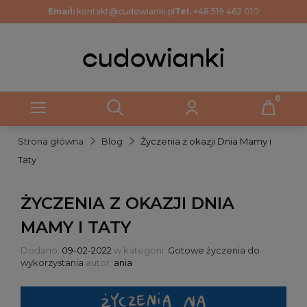
Email:
kontakt@cudowianki.pl
Tel.
+48 519 462 010
Strona główna
Blog
Życzenia z okazji Dnia Mamy i
Taty
ŻYCZENIA Z OKAZJI DNIA
MAMY I TATY
Dodano:
09-02-2022
w kategorii:
Gotowe życzenia do
wykorzystania
autor:
ania