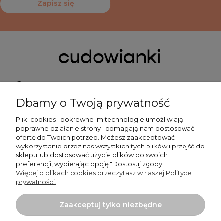
Zapisz się
Pn do Pt 9:00-15:00
Dbamy o Twoją prywatność
+48 519 462 010
Pliki cookies i pokrewne im technologie umożliwiają
poprawne działanie strony i pomagają nam dostosować
kontakt@cudowianki.pl
ofertę do Twoich potrzeb. Możesz zaakceptować
wykorzystanie przez nas wszystkich tych plików i przejść do
sklepu lub dostosować użycie plików do swoich
preferencji, wybierając opcję "Dostosuj zgody".
Więcej o plikach cookies przeczytasz w naszej Polityce
prywatności.
Ważne sprawy
Zaakceptuj tylko niezbędne
Dodatkowe informacje