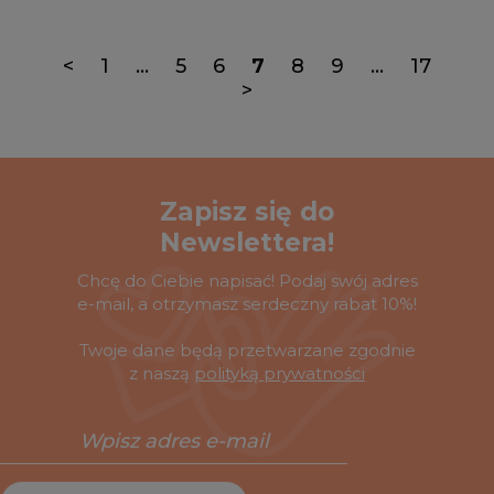
<
1
...
5
6
7
8
9
...
17
>
Zapisz się do
Newslettera!
Chcę do Ciebie napisać! Podaj swój adres
e-mail, a otrzymasz serdeczny rabat 10%!
Twoje dane będą przetwarzane zgodnie
z naszą
polityką prywatności