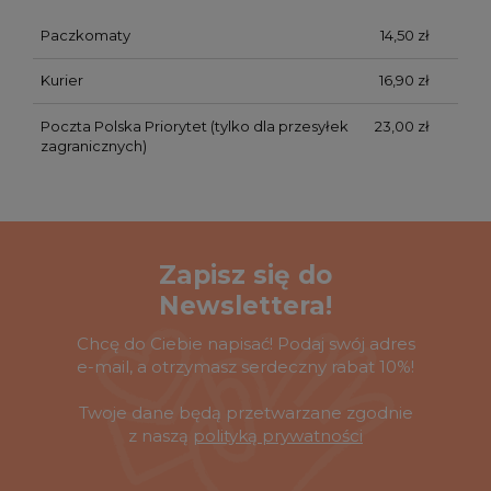
Paczkomaty
14,50 zł
Kurier
16,90 zł
Poczta Polska Priorytet
(tylko dla przesyłek
23,00 zł
zagranicznych)
Zapisz się do
Newslettera!
Chcę do Ciebie napisać! Podaj swój adres
e-mail, a otrzymasz serdeczny rabat 10%!
Twoje dane będą przetwarzane zgodnie
z naszą
polityką prywatności