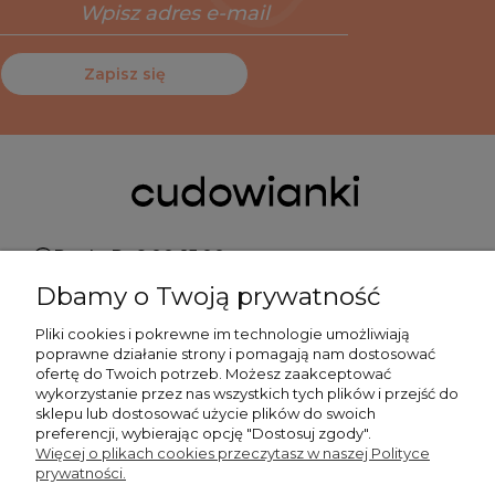
Zapisz się
Pn do Pt 9:00-15:00
Dbamy o Twoją prywatność
+48 519 462 010
Pliki cookies i pokrewne im technologie umożliwiają
poprawne działanie strony i pomagają nam dostosować
kontakt@cudowianki.pl
ofertę do Twoich potrzeb. Możesz zaakceptować
wykorzystanie przez nas wszystkich tych plików i przejść do
sklepu lub dostosować użycie plików do swoich
preferencji, wybierając opcję "Dostosuj zgody".
Więcej o plikach cookies przeczytasz w naszej Polityce
prywatności.