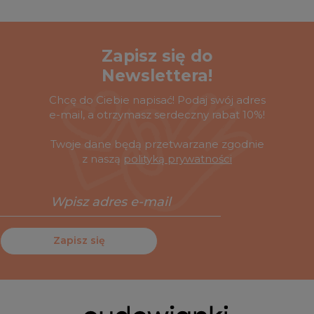
kilka słów od siebie, podpis i voila! No to do dzieła, łap
za długopis i kartkę i wybierz idealne życzenia na
Dzień Mamy i Taty.
Zapisz się do
Newslettera!
Chcę do Ciebie napisać! Podaj swój adres
e-mail, a otrzymasz serdeczny rabat 10%!
Twoje dane będą przetwarzane zgodnie
z naszą
polityką prywatności
Zapisz się