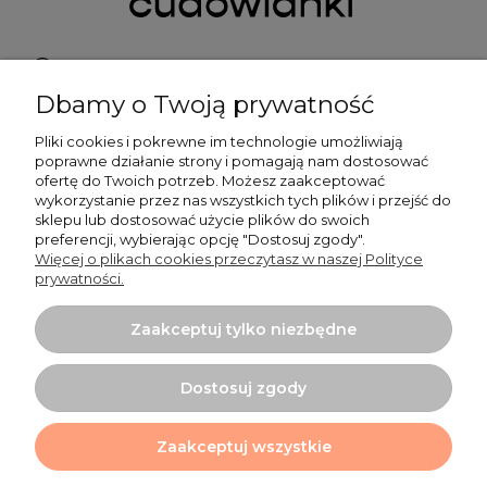
Pn do Pt 9:00-15:00
Dbamy o Twoją prywatność
+48 519 462 010
Pliki cookies i pokrewne im technologie umożliwiają
poprawne działanie strony i pomagają nam dostosować
kontakt@cudowianki.pl
ofertę do Twoich potrzeb. Możesz zaakceptować
wykorzystanie przez nas wszystkich tych plików i przejść do
sklepu lub dostosować użycie plików do swoich
preferencji, wybierając opcję "Dostosuj zgody".
Więcej o plikach cookies przeczytasz w naszej Polityce
prywatności.
Ważne sprawy
Zaakceptuj tylko niezbędne
Dodatkowe informacje
Dostosuj zgody
Tu mnie znajdziesz
Zaakceptuj wszystkie
Projekt i wykonanie:
Ecommercy.pl