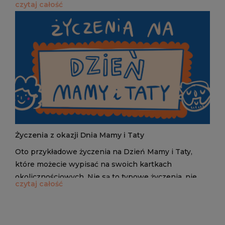
czytaj całość
kartka okolicznościowa na pewno zostanie
zapamiętana. Wystarczy dodać do życzeń kilka słów
od siebie, podpis i voila! No to do dzieła, łap za
długopis i kartkę i wybierz idealne życzenia na Dzień
Nauczyciela.
Życzenia z okazji Dnia Mamy i Taty
Oto przykładowe życzenia na Dzień Mamy i Taty,
które możecie wypisać na swoich kartkach
okolicznościowych. Nie są to typowe życzenia, nie
czytaj całość
znajdziesz też życzeń rymowanych. Dzięki tym
życzeniom Twoja kartka okolicznościowa na pewno
zostanie zapamiętana. Wystarczy dodać do życzeń