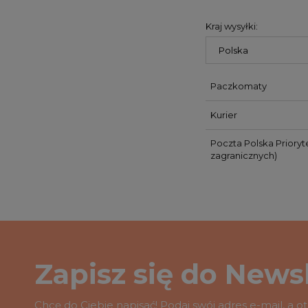
Kraj wysyłki:
Paczkomaty
Kurier
Poczta Polska Prioryt
zagranicznych)
Zapisz się do Newsl
Chcę do Ciebie napisać! Podaj swój adres e-mail, a 