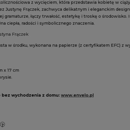
kolicznościowa z wycięciem, która przedstawia kobietę w ciąż
z Justynę Frączek, zachwyca delikatnym i eleganckim design
j gramaturze, łączy trwałość, estetykę i troskę o środowisko.
na ciepła, radości i symbolicznego znaczenia.
styna Frączek
usta w środku, wykonana na papierze (z certyfikatem EFC) z w
m x 17 cm
rysie.
e bez wychodzenia z domu:
www.envelo.pl