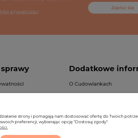
Zapisz się
ityką prywatności
 sprawy
Dodatkowe infor
rywatności
O Cudowiankach
okies
Wysyłka
Zwroty i reklamacje
 działanie strony i pomagają nam dostosować ofertę do Twoich potr
 swoich preferencji, wybierając opcję "Dostosuj zgody".
ści.