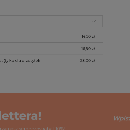
14,50 zł
16,90 zł
et
(tylko dla przesyłek
23,00 zł
ettera!
otrzymasz serdeczny rabat 10%!