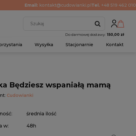
Email:
kontakt@cudowianki.pl
Tel.
+48 519 462 010
Do darmowej dostawy:
150,00 zł
orzystania
Wysyłka
Stacjonarnie
Kontakt
ka Będziesz wspaniałą mamą
nt:
Cudowianki
ność:
średnia ilość
a w:
48h