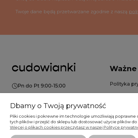
Twoje dane będą przetwarzane zgodnie z naszą
pol
Ważne
Polityka p
Pn do Pt 9:00-15:00
Polityka co
+48 519 462 010
Dbamy o Twoją prywatność
Regulamin
kontakt@cudowianki.pl
Pliki cookies i pokrewne im technologie umożliwiają poprawne
tych plików i przejść do sklepu lub dostosować użycie plików do
Więcej o plikach cookies przeczytasz w naszej Polityce prywatno
Płatność