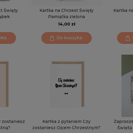
t Święty
Kartka na Chrzest Święty
Kartka n
łąbek
Pamiątka zielona
14,00 zł
yka
Do koszyka
y zostaniesz
Kartka z pytaniem Czy
Zaprosze
stną?
zostaniesz Ojcem Chrzestnym?
Święt