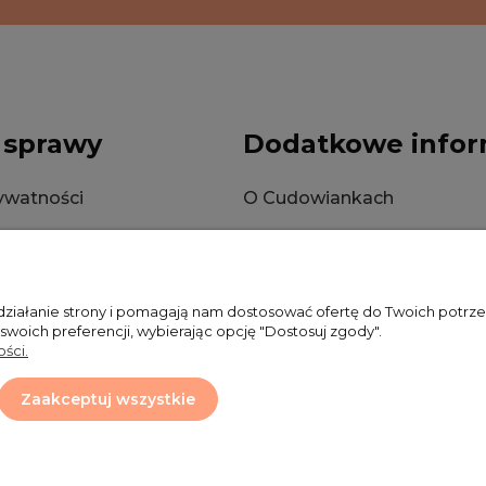
 sprawy
Dodatkowe infor
rywatności
O Cudowiankach
okies
Wysyłka
Zwroty i reklamacje
 działanie strony i pomagają nam dostosować ofertę do Twoich potr
 swoich preferencji, wybierając opcję "Dostosuj zgody".
ści.
Zaakceptuj wszystkie
Projekt i wykonanie:
Ecommercy.pl