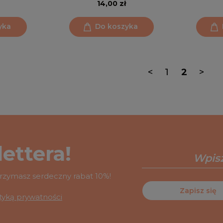
14,00 zł
yka
Do koszyka
<
1
2
>
ettera!
otrzymasz serdeczny rabat 10%!
Zapisz się
ityką prywatności