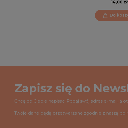
14,00 zł
Do kosz
Zapisz się do Newsl
Chcę do Ciebie napisać! Podaj swój adres e-mail, a 
Twoje dane będą przetwarzane zgodnie z naszą
pol