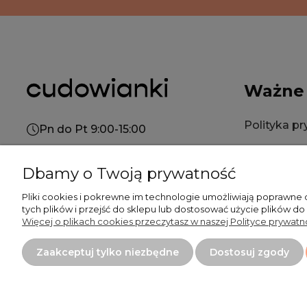
Ważne
Polityka p
Pn do Pt 9:00-15:00
Polityka co
+48 519 462 010
Dbamy o Twoją prywatność
Regulamin
kontakt@cudowianki.pl
Pliki cookies i pokrewne im technologie umożliwiają poprawne
tych plików i przejść do sklepu lub dostosować użycie plików do
Więcej o plikach cookies przeczytasz w naszej Polityce prywatno
Płatność
Zaakceptuj tylko niezbędne
Dostosuj zgody