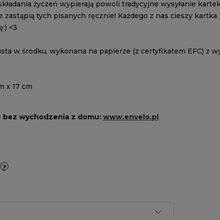
ładania życzeń wypierają powoli tradycyjne wysyłanie kartek
e zastąpią tych pisanych ręcznie! Każdego z nas cieszy kartk
ę:) <3
usta w środku, wykonana na papierze (z certyfikatem EFC) z w
m x 17 cm
e bez wychodzenia z domu:
www.envelo.pl