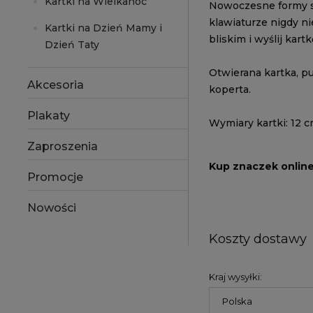
Kartki na Wielkanoc
Nowoczesne formy sk
klawiaturze nigdy ni
Kartki na Dzień Mamy i
bliskim i wyślij kartk
Dzień Taty
Otwierana kartka, p
Akcesoria
koperta.
Plakaty
Wymiary kartki: 12 c
Zaproszenia
Kup znaczek onlin
Promocje
Nowości
Koszty dostawy
Kraj wysyłki: