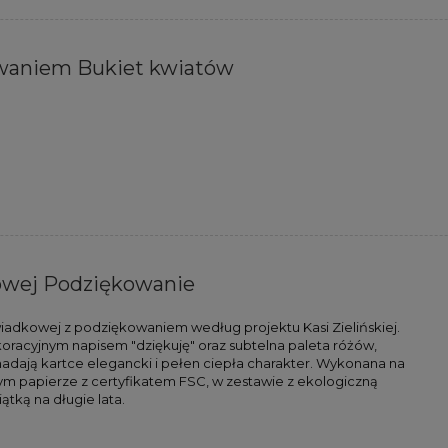
owaniem Bukiet kwiatów
owej Podziękowanie
świadkowej z podziękowaniem według projektu Kasi Zielińskiej.
racyjnym napisem "dziękuję" oraz subtelna paleta różów,
nadają kartce elegancki i pełen ciepła charakter. Wykonana na
ym papierze z certyfikatem FSC, w zestawie z ekologiczną
tką na długie lata.