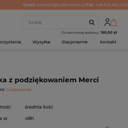
Email:
kontakt@cudowianki.pl
Tel.
+48 519 462 010
Do darmowej dostawy:
150,00 zł
orzystania
Wysyłka
Stacjonarnie
Kontakt
ka z podziękowaniem Merci
nt:
Cudowianki
ność:
średnia ilość
a w:
48h