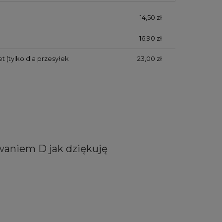
14,50 zł
16,90 zł
et
(tylko dla przesyłek
23,00 zł
waniem D jak dziękuję