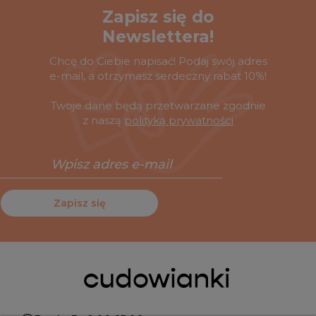
Zapisz się do
Newslettera!
Chcę do Ciebie napisać! Podaj swój adres
e-mail, a otrzymasz serdeczny rabat 10%!
Twoje dane będą przetwarzane zgodnie
z naszą
polityką prywatności
Zapisz się