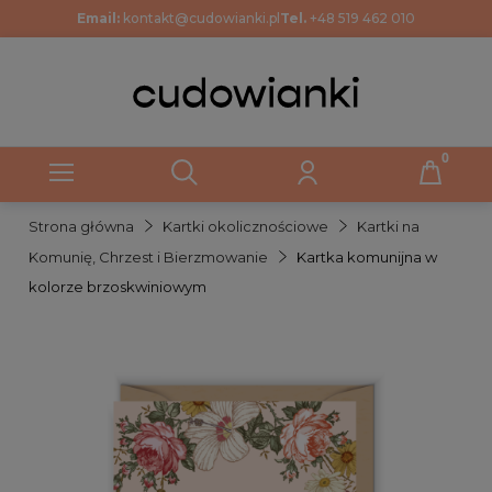
Email:
kontakt@cudowianki.pl
Tel.
+48 519 462 010
Strona główna
Kartki okolicznościowe
Kartki na
Komunię, Chrzest i Bierzmowanie
Kartka komunijna w
kolorze brzoskwiniowym