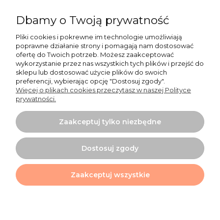
Pn do Pt 9:00-15:00
Dbamy o Twoją prywatność
+48 519 462 010
Pliki cookies i pokrewne im technologie umożliwiają
poprawne działanie strony i pomagają nam dostosować
kontakt@cudowianki.pl
ofertę do Twoich potrzeb. Możesz zaakceptować
wykorzystanie przez nas wszystkich tych plików i przejść do
sklepu lub dostosować użycie plików do swoich
preferencji, wybierając opcję "Dostosuj zgody".
Więcej o plikach cookies przeczytasz w naszej Polityce
prywatności.
Ważne sprawy
Zaakceptuj tylko niezbędne
Dodatkowe informacje
Dostosuj zgody
Tu mnie znajdziesz
Zaakceptuj wszystkie
Projekt i wykonanie:
Ecommercy.pl
Pokaż pełną wersję strony