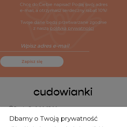
Chcę do Ciebie napisać! Podaj swój adres
e-mail, a otrzymasz serdeczny rabat 10%!
Twoje dane będą przetwarzane zgodnie
z naszą
polityką prywatności
Zapisz się
Pn do Pt 9:00-15:00
Dbamy o Twoją prywatność
+48 519 462 010