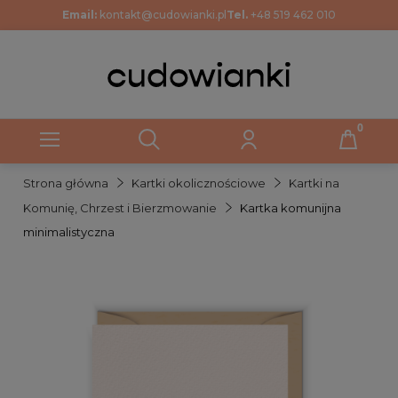
Email:
kontakt@cudowianki.pl
Tel.
+48 519 462 010
Strona główna
Kartki okolicznościowe
Kartki na
Komunię, Chrzest i Bierzmowanie
Kartka komunijna
minimalistyczna