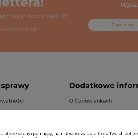
ettera!
otrzymasz serdeczny rabat 10%!
Zapisz się
ityką prywatności
 sprawy
Dodatkowe infor
rywatności
O Cudowiankach
okies
Wysyłka
Zwroty i reklamacje
 działanie strony i pomagają nam dostosować ofertę do Twoich potr