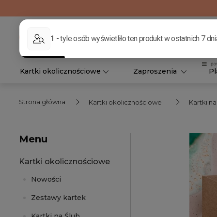
Kartki okolicznościowe
Zaproszenia
Pl
Strona główna
Kartki okolicznościowe
Kartki n
Menu
Kartki okolicznościowe
Nowości
Zestawy kartek
Kartki na Ślub