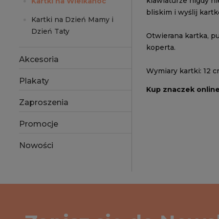
klawiaturze nigdy ni
Kartki na Wielkanoc
bliskim i wyślij kartk
Kartki na Dzień Mamy i
Dzień Taty
Otwierana kartka, p
koperta.
Akcesoria
Wymiary kartki: 12 c
Plakaty
Kup znaczek onlin
Zaproszenia
Promocje
Nowości