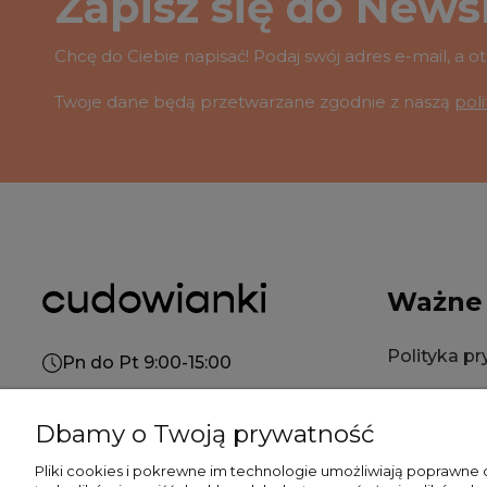
Zapisz się do Newsl
Chcę do Ciebie napisać! Podaj swój adres e-mail, a 
Twoje dane będą przetwarzane zgodnie z naszą
pol
Ważne
Polityka p
Pn do Pt 9:00-15:00
Polityka co
+48 519 462 010
Dbamy o Twoją prywatność
Regulamin
kontakt@cudowianki.pl
Pliki cookies i pokrewne im technologie umożliwiają poprawne