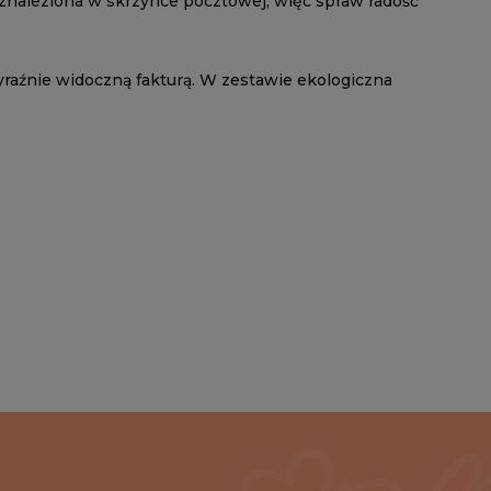
a znaleziona w skrzynce pocztowej, więc spraw radość
yraźnie widoczną fakturą. W zestawie ekologiczna