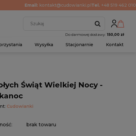
Email:
kontakt@cudowianki.pl
Tel.
+48 519 462 010
Do darmowej dostawy:
150,00 zł
orzystania
Wysyłka
Stacjonarnie
Kontakt
łych Świąt Wielkiej Nocy -
kanoc
nt:
Cudowianki
ność:
brak towaru