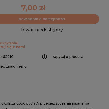
7,00 zł
powiadom o dostępności
towar niedostępny
eś pytania?
tuj się z nami
9462010
zapytaj o produkt
leć znajomemu
 okolicznościowych. A przecież życzenia pisane na