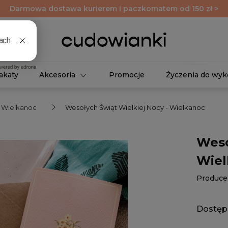
Darmowa dostawa kurierem i paczkomatem od 150 zł >
akaty
Akcesoria
Promocje
Życzenia do wyk
a Wielkanoc
Wesołych Świąt Wielkiej Nocy - Wielkanoc
Weso
Wiel
Produce
Dostęp