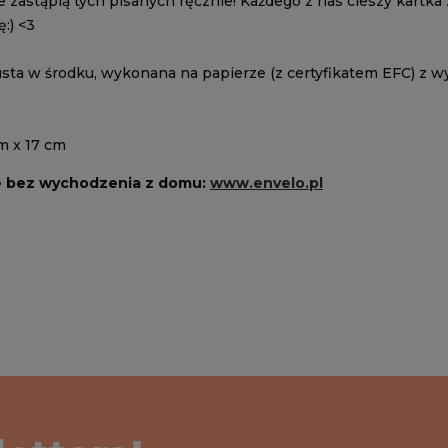
e zastąpią tych pisanych ręcznie! Każdego z nas cieszy kartk
ę:) <3
usta w środku, wykonana na papierze (z certyfikatem EFC) z w
m x 17 cm
e bez wychodzenia z domu:
www.envelo.pl