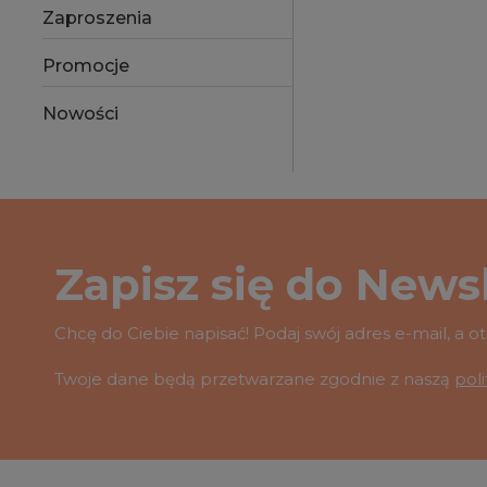
Zaproszenia
Promocje
Nowości
Zapisz się do Newsl
Chcę do Ciebie napisać! Podaj swój adres e-mail, a 
Twoje dane będą przetwarzane zgodnie z naszą
pol