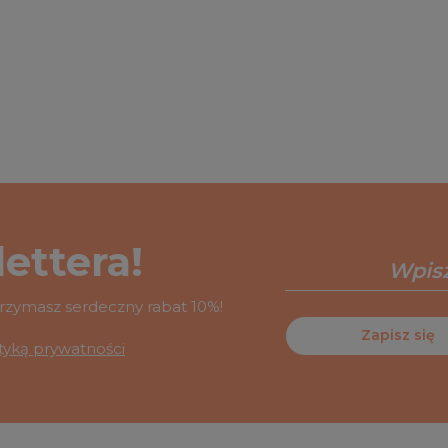
ettera!
otrzymasz serdeczny rabat 10%!
Zapisz się
ityką prywatności