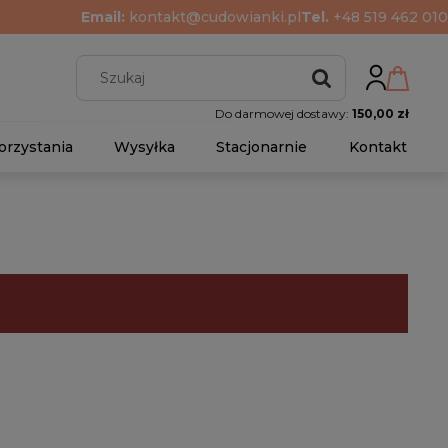
Email:
kontakt@cudowianki.pl
Tel.
+48 519 462 010
Do darmowej dostawy:
150,00 zł
orzystania
Wysyłka
Stacjonarnie
Kontakt