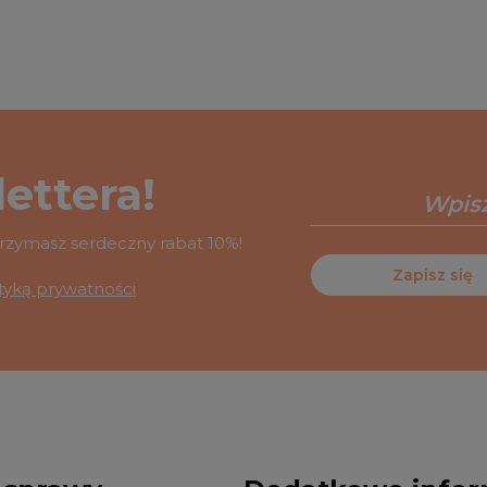
ettera!
otrzymasz serdeczny rabat 10%!
Zapisz się
ityką prywatności