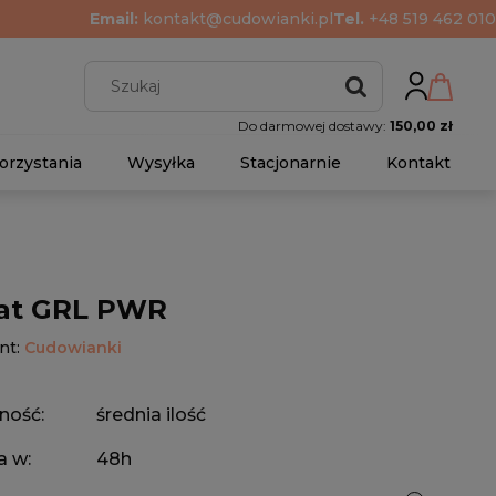
Email:
kontakt@cudowianki.pl
Tel.
+48 519 462 010
Do darmowej dostawy:
150,00 zł
orzystania
Wysyłka
Stacjonarnie
Kontakt
at GRL PWR
nt:
Cudowianki
ność:
średnia ilość
a w:
48h