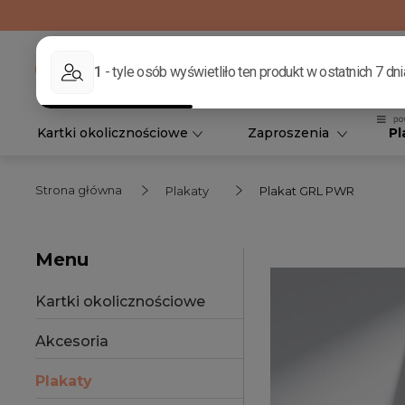
Kartki okolicznościowe
Zaproszenia
Pl
Strona główna
Plakaty
Plakat GRL PWR
Menu
Kartki okolicznościowe
Akcesoria
Plakaty