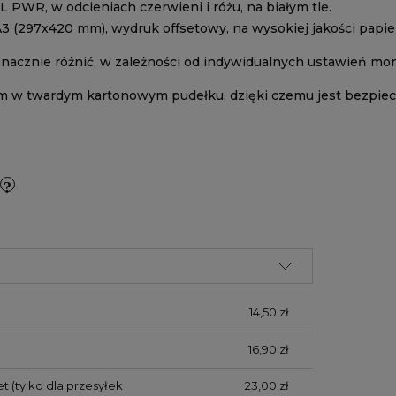
 PWR, w odcieniach czerwieni i różu, na białym tle.
A3 (297x420 mm), wydruk offsetowy, na wysokiej jakości papie
znacznie różnić, w zależności od indywidualnych ustawień mon
m w twardym kartonowym pudełku, dzięki czemu jest bezpiec
14,50 zł
16,90 zł
et
(tylko dla przesyłek
23,00 zł