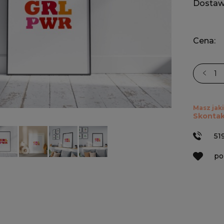
Dostaw
Cena:
Masz jaki
Skontak
51
po