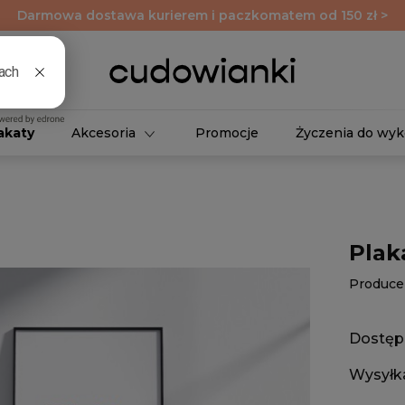
Darmowa dostawa kurierem i paczkomatem od 150 zł >
akaty
Akcesoria
Promocje
Życzenia do wyk
Plak
Produce
Dostęp
Wysyłk