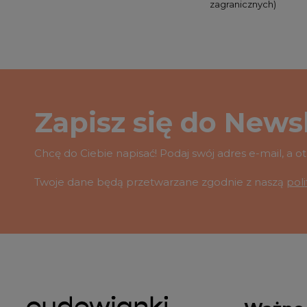
zagranicznych)
Zapisz się do Newsl
Chcę do Ciebie napisać! Podaj swój adres e-mail, a 
Twoje dane będą przetwarzane zgodnie z naszą
pol