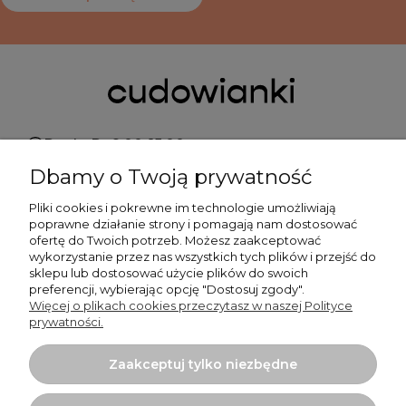
Pn do Pt 9:00-15:00
Dbamy o Twoją prywatność
+48 519 462 010
Pliki cookies i pokrewne im technologie umożliwiają
poprawne działanie strony i pomagają nam dostosować
kontakt@cudowianki.pl
ofertę do Twoich potrzeb. Możesz zaakceptować
wykorzystanie przez nas wszystkich tych plików i przejść do
sklepu lub dostosować użycie plików do swoich
preferencji, wybierając opcję "Dostosuj zgody".
Więcej o plikach cookies przeczytasz w naszej Polityce
prywatności.
Ważne sprawy
Zaakceptuj tylko niezbędne
Dodatkowe informacje