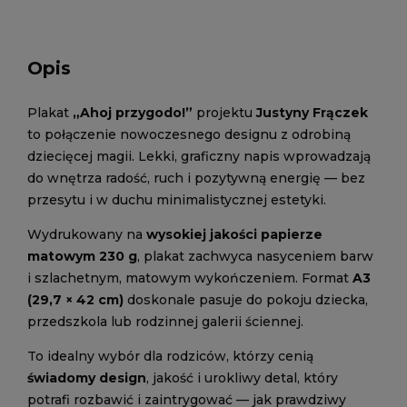
Opis
Plakat
„Ahoj przygodo!”
projektu
Justyny Frączek
to połączenie nowoczesnego designu z odrobiną
dziecięcej magii. Lekki, graficzny napis wprowadzają
do wnętrza radość, ruch i pozytywną energię — bez
przesytu i w duchu minimalistycznej estetyki.
Wydrukowany na
wysokiej jakości papierze
matowym 230 g
, plakat zachwyca nasyceniem barw
i szlachetnym, matowym wykończeniem. Format
A3
(29,7 × 42 cm)
doskonale pasuje do pokoju dziecka,
przedszkola lub rodzinnej galerii ściennej.
To idealny wybór dla rodziców, którzy cenią
świadomy design
, jakość i urokliwy detal, który
potrafi rozbawić i zaintrygować — jak prawdziwy