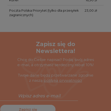
Kurier
16,90 zł
Poczta Polska Priorytet
(tylko dla przesyłek
23,00 zł
zagranicznych)
Zapisz się do
Newslettera!
Chcę do Ciebie napisać! Podaj swój adres
e-mail, a otrzymasz serdeczny rabat 10%!
Twoje dane będą przetwarzane zgodnie
z naszą
polityką prywatności
Zapisz się