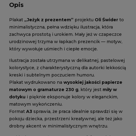
Opis
Plakat
„Jeżyk z prezentem”
projektu
Oli Świder
to
minimalistyczna, pełna wdzięku ilustracja, która
zachwyca prostotą i urokiem. Mały jeż w czapeczce
urodzinowej trzyma w łapkach prezencik — motyw,
który wywołuje uśmiech i ciepłe emocje.
Ilustracja została utrzymana w delikatnej, pastelowej
kolorystyce, z charakterystyczną dla autorki lekkością
kreski i subtelnym poczuciem humoru.
Plakat wydrukowano na
wysokiej jakości papierze
matowym o gramaturze 230 g
, który jest
miły w
dotyku
i pięknie eksponuje kolory w eleganckim,
matowym wykończeniu.
Format
A3
sprawia, że praca idealnie sprawdzi się w
pokoju dziecka, przestrzeni kreatywnej, ale też jako
drobny akcent w minimalistycznym wnętrzu.