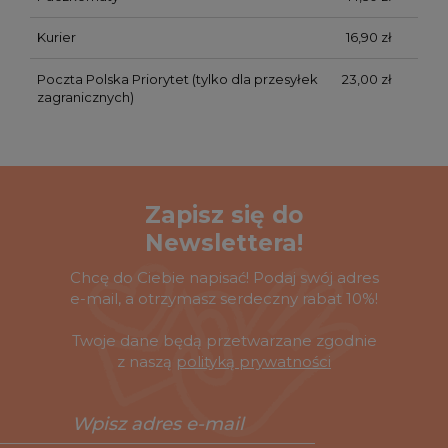
Kurier
16,90 zł
Poczta Polska Priorytet
(tylko dla przesyłek
23,00 zł
zagranicznych)
Zapisz się do
Newslettera!
Chcę do Ciebie napisać! Podaj swój adres
e-mail, a otrzymasz serdeczny rabat 10%!
Twoje dane będą przetwarzane zgodnie
z naszą
polityką prywatności