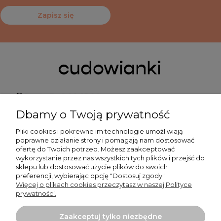
Zapisz się
Pn do Pt 9:00-15:00
Dbamy o Twoją prywatność
+48 519 462 010
Pliki cookies i pokrewne im technologie umożliwiają
poprawne działanie strony i pomagają nam dostosować
kontakt@cudowianki.pl
ofertę do Twoich potrzeb. Możesz zaakceptować
wykorzystanie przez nas wszystkich tych plików i przejść do
sklepu lub dostosować użycie plików do swoich
preferencji, wybierając opcję "Dostosuj zgody".
Więcej o plikach cookies przeczytasz w naszej Polityce
prywatności.
Ważne sprawy
Zaakceptuj tylko niezbędne