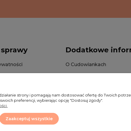
 sprawy
Dodatkowe infor
rywatności
O Cudowiankach
okies
Wysyłka
Zwroty i reklamacje
 działanie strony i pomagają nam dostosować ofertę do Twoich potr
 swoich preferencji, wybierając opcję "Dostosuj zgody".
ści.
Zaakceptuj wszystkie