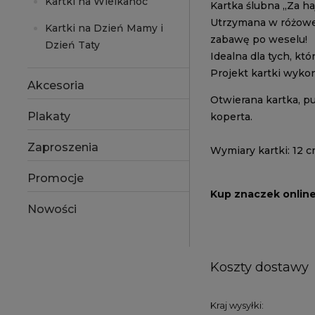
Kartki na Wielkanoc
Kartka ślubna „Za ha
Utrzymana w różowej
Kartki na Dzień Mamy i
zabawę po weselu!
Dzień Taty
Idealna dla tych, kt
Projekt kartki wyko
Akcesoria
Otwierana kartka, p
Plakaty
koperta.
Zaproszenia
Wymiary kartki: 12 c
Promocje
Kup znaczek onlin
Nowości
Koszty dostawy
Kraj wysyłki: