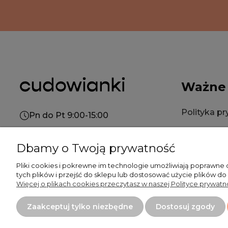
Ważne
Polityka p
Pn do Pt 9:00-15:00
Polityka co
+48 519 462 010
Dbamy o Twoją prywatność
Regulamin
kontakt@cudowianki.pl
Pliki cookies i pokrewne im technologie umożliwiają poprawne
tych plików i przejść do sklepu lub dostosować użycie plików do
Więcej o plikach cookies przeczytasz w naszej Polityce prywatno
Płatność
Zaakceptuj tylko niezbędne
Dostosuj zgody