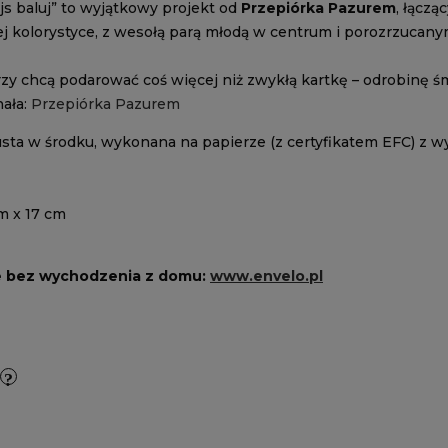
js baluj” to wyjątkowy projekt od
Przepiórka Pazurem
, łączą
 kolorystyce, z wesołą parą młodą w centrum i porozrzucanymi
órzy chcą podarować coś więcej niż zwykłą kartkę – odrobinę ś
nała:
Przepiórka Pazurem
usta w środku, wykonana na papierze (z certyfikatem EFC) z w
m x 17 cm
e bez wychodzenia z domu:
www.envelo.pl