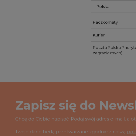
Paczkomaty
Kurier
Poczta Polska Prioryt
zagranicznych)
Zapisz się do Newsl
Chcę do Ciebie napisać! Podaj swój adres e-mail, a 
Twoje dane będą przetwarzane zgodnie z naszą
pol