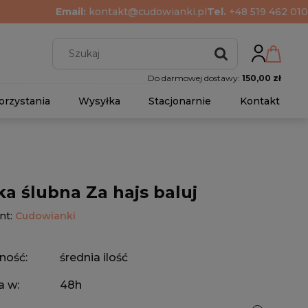
Email:
kontakt@cudowianki.pl
Tel.
+48 519 462 010
Do darmowej dostawy:
150,00 zł
orzystania
Wysyłka
Stacjonarnie
Kontakt
ka ślubna Za hajs baluj
nt:
Cudowianki
ność:
średnia ilość
a w:
48h