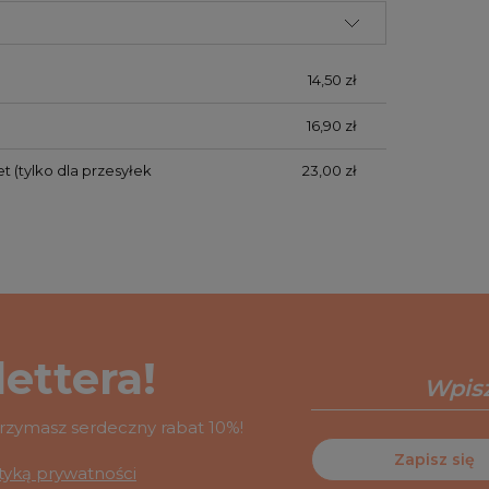
14,50 zł
16,90 zł
et
(tylko dla przesyłek
23,00 zł
ettera!
otrzymasz serdeczny rabat 10%!
Zapisz się
ityką prywatności