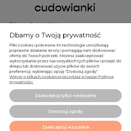
Pn do Pt 9:00-15:00
Dbamy o Twoją prywatność
+48 519 462 010
Pliki cookies i pokrewne im technologie umożliwiają
poprawne działanie strony i pomagają nam dostosować
kontakt@cudowianki.pl
ofertę do Twoich potrzeb. Możesz zaakceptować
wykorzystanie przez nas wszystkich tych plików i przejść do
sklepu lub dostosować użycie plików do swoich
preferencji, wybierając opcję "Dostosuj zgody".
Więcej o plikach cookies przeczytasz w naszej Polityce
prywatności.
Ważne sprawy
Zaakceptuj tylko niezbędne
Dodatkowe informacje
Dostosuj zgody
Tu mnie znajdziesz
Zaakceptuj wszystkie