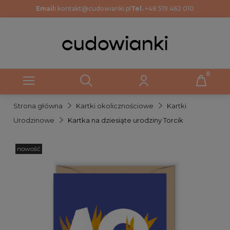
Email:
kontakt@cudowianki.pl
Tel.
+48 519 462 010
Strona główna
Kartki okolicznościowe
Kartki
Urodzinowe
Kartka na dziesiąte urodziny Torcik
nowość