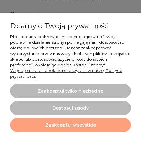
Pn do Pt 9:00-15:00
Dbamy o Twoją prywatność
+48 519 462 010
Pliki cookies i pokrewne im technologie umożliwiają
poprawne działanie strony i pomagają nam dostosować
kontakt@cudowianki.pl
ofertę do Twoich potrzeb. Możesz zaakceptować
wykorzystanie przez nas wszystkich tych plików i przejść do
sklepu lub dostosować użycie plików do swoich
preferencji, wybierając opcję "Dostosuj zgody".
Więcej o plikach cookies przeczytasz w naszej Polityce
prywatności.
Ważne sprawy
Zaakceptuj tylko niezbędne
Dodatkowe informacje
Dostosuj zgody
Tu mnie znajdziesz
Zaakceptuj wszystkie
Projekt i wykonanie:
Ecommercy.pl