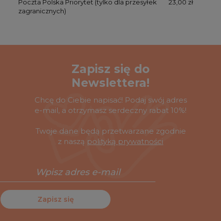
Poczta Polska Priorytet
(tylko dla przesyłek
23,00 zł
zagranicznych)
Zapisz się do
Newslettera!
Chcę do Ciebie napisać! Podaj swój adres
e-mail, a otrzymasz serdeczny rabat 10%!
Twoje dane będą przetwarzane zgodnie
z naszą
polityką prywatności
Zapisz się