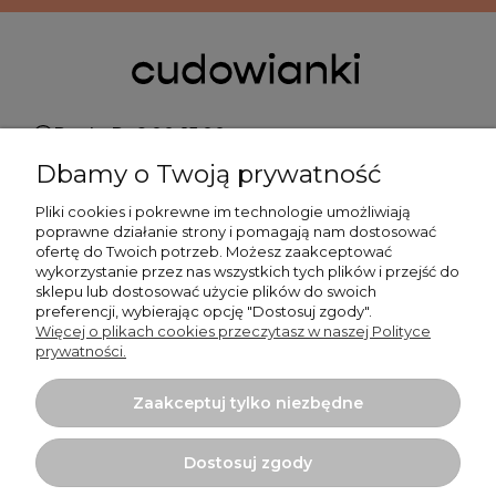
Pn do Pt 9:00-15:00
Dbamy o Twoją prywatność
+48 519 462 010
Pliki cookies i pokrewne im technologie umożliwiają
poprawne działanie strony i pomagają nam dostosować
kontakt@cudowianki.pl
ofertę do Twoich potrzeb. Możesz zaakceptować
wykorzystanie przez nas wszystkich tych plików i przejść do
sklepu lub dostosować użycie plików do swoich
preferencji, wybierając opcję "Dostosuj zgody".
Więcej o plikach cookies przeczytasz w naszej Polityce
prywatności.
Ważne sprawy
Zaakceptuj tylko niezbędne
Dodatkowe informacje
Dostosuj zgody
Tu mnie znajdziesz