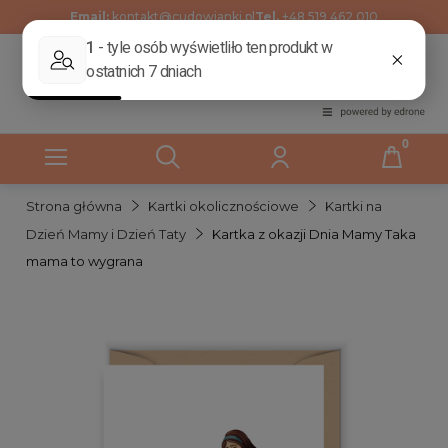
Email:
kontakt@cudowianki.pl
Tel.
+48 519 462 010
Strona główna
Kartki okolicznościowe
Kartki na
Dzień Mamy i Dzień Taty
Kartka z okazji Dnia Mamy Taka
mama to wygrana