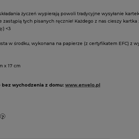
ładania życzeń wypierają powoli tradycyjne wysyłanie kartek
e zastąpią tych pisanych ręcznie! Każdego z nas cieszy kartk
ę:) <3
usta w środku, wykonana na papierze (z certyfikatem EFC) z w
m x 17 cm
e bez wychodzenia z domu:
www.envelo.pl