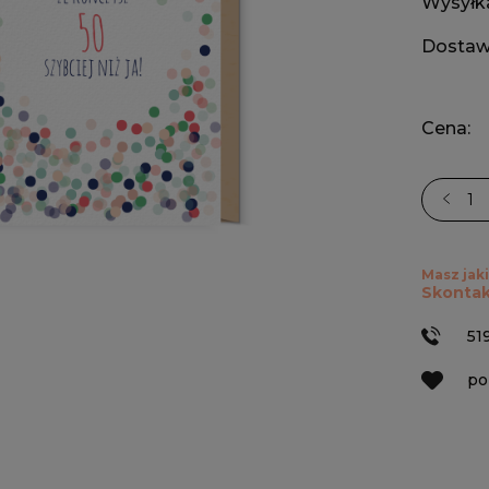
Wysyłk
Dostaw
Cena:
Masz jaki
Skontak
51
po