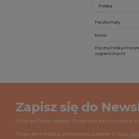
Paczkomaty
Kurier
Poczta Polska Prioryt
zagranicznych)
Zapisz się do Newsl
Chcę do Ciebie napisać! Podaj swój adres e-mail, a 
Twoje dane będą przetwarzane zgodnie z naszą
pol