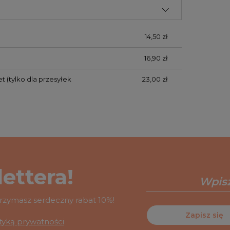
14,50 zł
16,90 zł
et
(tylko dla przesyłek
23,00 zł
ettera!
otrzymasz serdeczny rabat 10%!
Zapisz się
ityką prywatności