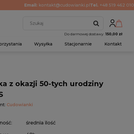
Email:
kontakt@cudowianki.pl
Tel.
+48 519 462 010
Do darmowej dostawy:
150,00 zł
orzystania
Wysyłka
Stacjonarnie
Kontakt
ka z okazji 50-tych urodziny
S
nt:
Cudowianki
ność:
średnia ilość