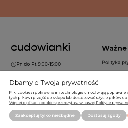
Ważne
Polityka p
Pn do Pt 9:00-15:00
Polityka co
+48 519 462 010
Dbamy o Twoją prywatność
Regulamin
kontakt@cudowianki.pl
Pliki cookies i pokrewne im technologie umożliwiają poprawne
tych plików i przejść do sklepu lub dostosować użycie plików do
Więcej o plikach cookies przeczytasz w naszej Polityce prywatno
Płatność
Zaakceptuj tylko niezbędne
Dostosuj zgody