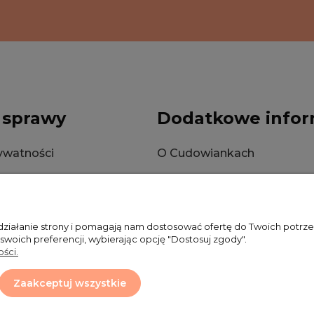
 sprawy
Dodatkowe infor
rywatności
O Cudowiankach
okies
Wysyłka
Zwroty i reklamacje
 działanie strony i pomagają nam dostosować ofertę do Twoich potr
 swoich preferencji, wybierając opcję "Dostosuj zgody".
ści.
Zaakceptuj wszystkie