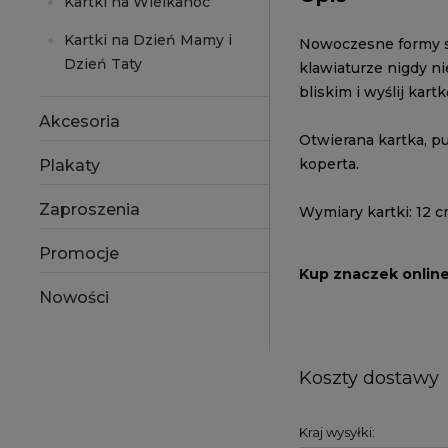
Kartki na Wielkanoc
Kartki na Dzień Mamy i
Nowoczesne formy sk
Dzień Taty
klawiaturze nigdy ni
bliskim i wyślij kartk
Akcesoria
Otwierana kartka, p
koperta.
Plakaty
Zaproszenia
Wymiary kartki: 12 c
Promocje
Kup znaczek onlin
Nowości
Koszty dostawy
Kraj wysyłki: