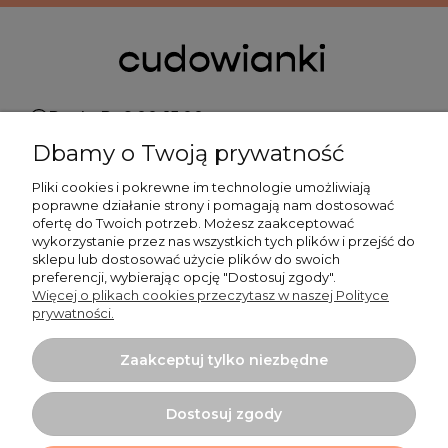
Pn do Pt 9:00-15:00
Dbamy o Twoją prywatność
+48 519 462 010
Pliki cookies i pokrewne im technologie umożliwiają
poprawne działanie strony i pomagają nam dostosować
kontakt@cudowianki.pl
ofertę do Twoich potrzeb. Możesz zaakceptować
wykorzystanie przez nas wszystkich tych plików i przejść do
sklepu lub dostosować użycie plików do swoich
preferencji, wybierając opcję "Dostosuj zgody".
Więcej o plikach cookies przeczytasz w naszej Polityce
prywatności.
Ważne sprawy
Zaakceptuj tylko niezbędne
Dodatkowe informacje
Dostosuj zgody
Tu mnie znajdziesz