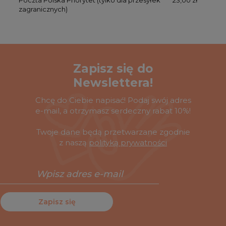
zagranicznych)
Zapisz się do
Newslettera!
Chcę do Ciebie napisać! Podaj swój adres
e-mail, a otrzymasz serdeczny rabat 10%!
Twoje dane będą przetwarzane zgodnie
z naszą
polityką prywatności
Zapisz się