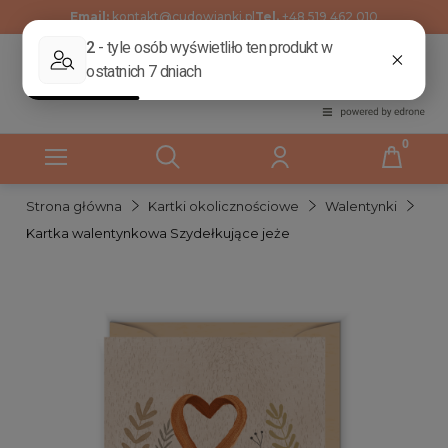
Email:
kontakt@cudowianki.pl
Tel.
+48 519 462 010
Strona główna
Kartki okolicznościowe
Walentynki
Kartka walentynkowa Szydełkujące jeże