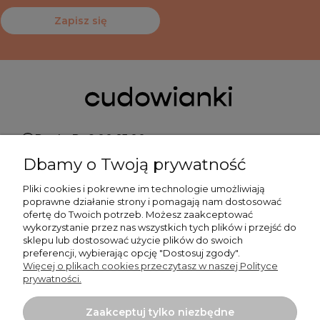
Zapisz się
Pn do Pt 9:00-15:00
Dbamy o Twoją prywatność
+48 519 462 010
Pliki cookies i pokrewne im technologie umożliwiają
poprawne działanie strony i pomagają nam dostosować
kontakt@cudowianki.pl
ofertę do Twoich potrzeb. Możesz zaakceptować
wykorzystanie przez nas wszystkich tych plików i przejść do
sklepu lub dostosować użycie plików do swoich
preferencji, wybierając opcję "Dostosuj zgody".
Więcej o plikach cookies przeczytasz w naszej Polityce
prywatności.
Ważne sprawy
Zaakceptuj tylko niezbędne