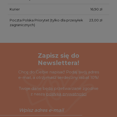
Kurier
16,90 zł
Poczta Polska Priorytet
(tylko dla przesyłek
23,00 zł
zagranicznych)
Zapisz się do
Newslettera!
Chcę do Ciebie napisać! Podaj swój adres
e-mail, a otrzymasz serdeczny rabat 10%!
Twoje dane będą przetwarzane zgodnie
z naszą
polityką prywatności