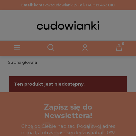
Email:
kontakt@cudowianki.pl
Tel.
+48 519 462 010
Strona główna
Ten produkt jest niedostępny.
Zapisz się do
Newslettera!
Chcę do Ciebie napisać! Podaj swój adres
e-mail, a otrzymasz serdeczny rabat 10%!