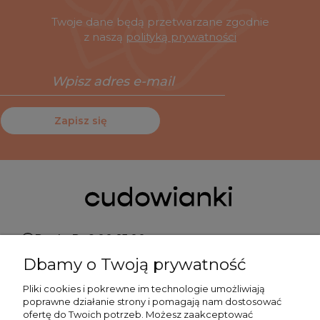
Twoje dane będą przetwarzane zgodnie
z naszą
polityką prywatności
Zapisz się
Pn do Pt 9:00-15:00
Dbamy o Twoją prywatność
+48 519 462 010
Pliki cookies i pokrewne im technologie umożliwiają
poprawne działanie strony i pomagają nam dostosować
kontakt@cudowianki.pl
ofertę do Twoich potrzeb. Możesz zaakceptować