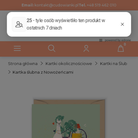
Email:
kontakt@cudowianki.pl
Tel.
+48 519 462 010
Strona główna
Kartki okolicznościowe
Kartki na Ślub
Kartka ślubna z Nowożeńcami