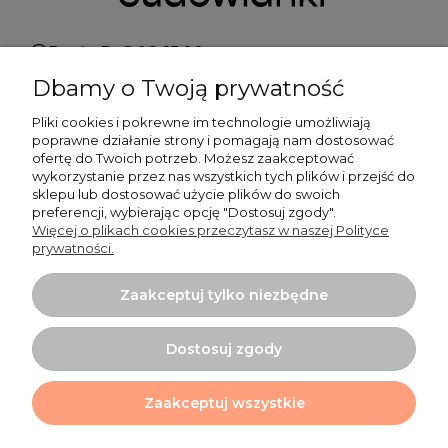
Pn do Pt 9:00-15:00
Dbamy o Twoją prywatność
+48 519 462 010
Pliki cookies i pokrewne im technologie umożliwiają
poprawne działanie strony i pomagają nam dostosować
kontakt@cudowianki.pl
ofertę do Twoich potrzeb. Możesz zaakceptować
wykorzystanie przez nas wszystkich tych plików i przejść do
sklepu lub dostosować użycie plików do swoich
preferencji, wybierając opcję "Dostosuj zgody".
Więcej o plikach cookies przeczytasz w naszej Polityce
prywatności.
Ważne sprawy
Zaakceptuj tylko niezbędne
Dodatkowe informacje
Dostosuj zgody
Tu mnie znajdziesz
Zaakceptuj wszystkie
Projekt i wykonanie:
Ecommercy.pl