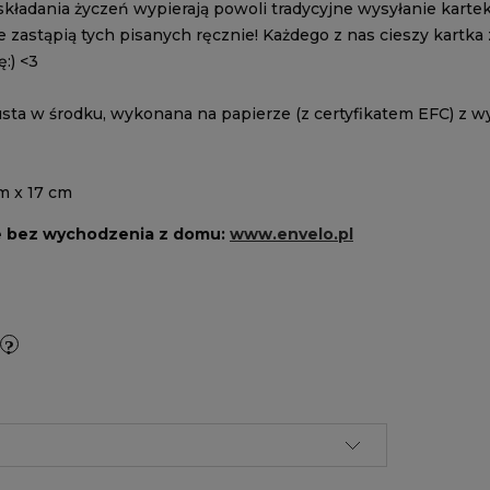
ładania życzeń wypierają powoli tradycyjne wysyłanie kartek
e zastąpią tych pisanych ręcznie! Każdego z nas cieszy kartk
ę:) <3
usta w środku, wykonana na papierze (z certyfikatem EFC) z w
m x 17 cm
e bez wychodzenia z domu:
www.envelo.pl