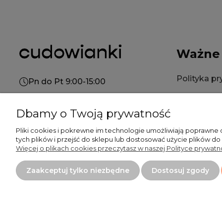
Ważne
Polityka p
Pn do Pt 9:00-15:00
Polityka co
+48 519 462 010
Dbamy o Twoją prywatność
Regulamin
kontakt@cudowianki.pl
Pliki cookies i pokrewne im technologie umożliwiają poprawne
tych plików i przejść do sklepu lub dostosować użycie plików do
Więcej o plikach cookies przeczytasz w naszej Polityce prywatno
Płatność
Zaakceptuj tylko niezbędne
Dostosuj zgody