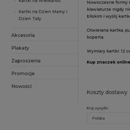
Kartki na Wielkanoc
Nowoczesne formy sk
klawiaturze nigdy ni
Kartki na Dzień Mamy i
bliskim i wyślij kartk
Dzień Taty
Otwierana kartka, p
Akcesoria
koperta.
Plakaty
Wymiary kartki: 12 c
Zaproszenia
Kup znaczek onlin
Promocje
Nowości
Koszty dostawy
Kraj wysyłki: