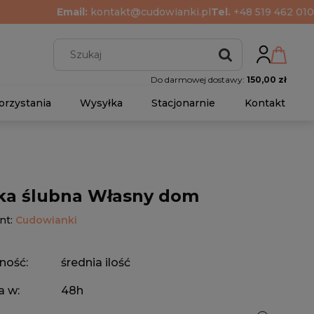
Email:
kontakt@cudowianki.pl
Tel.
+48 519 462 010
Do darmowej dostawy:
150,00 zł
orzystania
Wysyłka
Stacjonarnie
Kontakt
ka ślubna Własny dom
nt:
Cudowianki
ność:
średnia ilość
a w:
48h