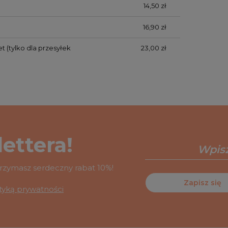
14,50 zł
16,90 zł
et
(tylko dla przesyłek
23,00 zł
ettera!
otrzymasz serdeczny rabat 10%!
Zapisz się
ityką prywatności