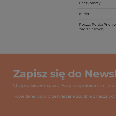
Paczkomaty
Kurier
Poczta Polska Prioryt
zagranicznych)
Zapisz się do Newsl
Chcę do Ciebie napisać! Podaj swój adres e-mail, a 
Twoje dane będą przetwarzane zgodnie z naszą
pol