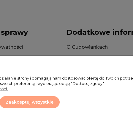
 sprawy
Dodatkowe infor
rywatności
O Cudowiankach
okies
Wysyłka
Zwroty i reklamacje
 działanie strony i pomagają nam dostosować ofertę do Twoich potr
 swoich preferencji, wybierając opcję "Dostosuj zgody".
ści.
Zaakceptuj wszystkie
Projekt i wykonanie:
Ecommercy.pl
Sklep internetowy Shoper.pl