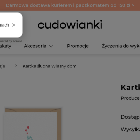
Darmowa dostawa kurierem i paczkomatem od 150 zł >
akaty
Akcesoria
Promocje
Życzenia do wyk
zje
Kartka ślubna Własny dom
Kart
Produce
Dostęp
Wysyłk