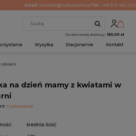
Email:
kontakt@cudowianki.pl
Tel.
+48 519 462 010
Do darmowej dostawy:
150,00 zł
orzystania
Wysyłka
Stacjonarnie
Kontakt
szklarni
ka na dzień mamy z kwiatami w
arni
nt:
Cudowianki
ność:
średnia ilość