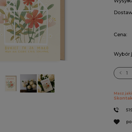
Wysyłk
Dostaw
Cena:
Wybór j
Masz jaki
Skontak
51
po