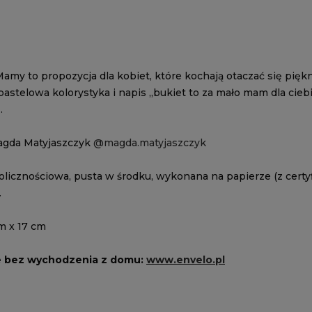
amy to propozycja dla kobiet, które kochają otaczać się pięk
 pastelowa kolorystyka i napis „bukiet to za mało mam dla cieb
.
agda Matyjaszczyk
@magda.matyjaszczyk
olicznościowa, pusta w środku, wykonana na papierze (z certy
.
m x 17 cm
e bez wychodzenia z domu:
www.envelo.pl