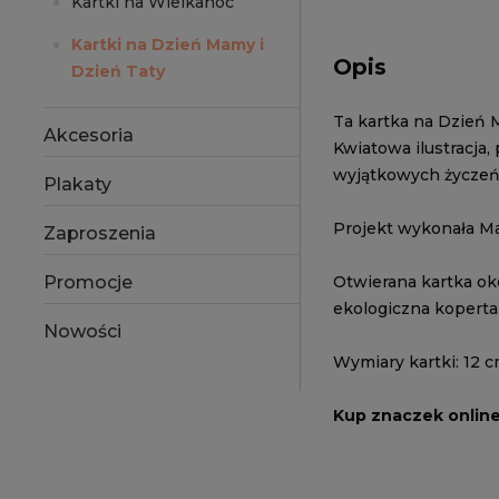
Kartki na Wielkanoc
Kartki na Dzień Mamy i
Opis
Dzień Taty
Ta kartka na Dzień M
Akcesoria
Kwiatowa ilustracja,
wyjątkowych życzeń
Plakaty
Projekt wykonała M
Zaproszenia
Promocje
Otwierana kartka ok
ekologiczna koperta
Nowości
Wymiary kartki: 12 c
Kup znaczek onlin