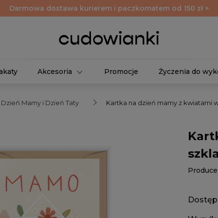
Darmowa dostawa kurierem i paczkomatem od 150 zł >
akaty
Akcesoria
Promocje
Życzenia do wyk
a Dzień Mamy i Dzień Taty
Kartka na dzień mamy z kwiatami w 
Kart
szkl
Produce
Dostęp