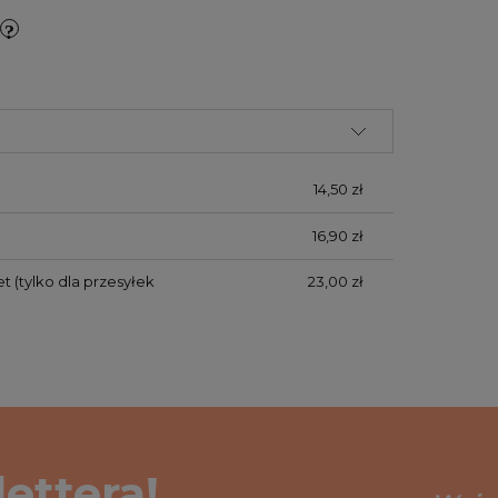
14,50 zł
16,90 zł
et
(tylko dla przesyłek
23,00 zł
ettera!