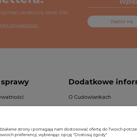
otrzymasz serdeczny rabat 10%!
Zapisz się
ityką prywatności
 sprawy
Dodatkowe infor
rywatności
O Cudowiankach
okies
Wysyłka
Zwroty i reklamacje
 działanie strony i pomagają nam dostosować ofertę do Twoich potr
 swoich preferencji, wybierając opcję "Dostosuj zgody".