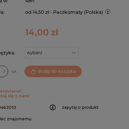
a w:
48h
a:
od 14,50 zł
- Paczkomaty
(Polska)
14,00 zł
ęzyka:
dodaj do koszyka
szt.
eś pytania?
tuj się z nami
9462010
zapytaj o produkt
leć znajomemu