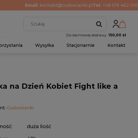
Email:
kontakt@cudowianki.pl
Tel.
+48 519 462 010
Do darmowej dostawy:
150,00 zł
orzystania
Wysyłka
Stacjonarnie
Kontakt
ka na Dzień Kobiet Fight like a
nt:
Cudowianki
ność:
duża ilość