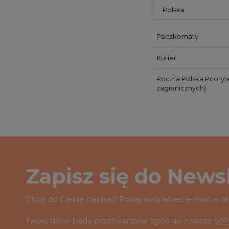
Paczkomaty
Kurier
Poczta Polska Prioryt
zagranicznych)
Zapisz się do Newsl
Chcę do Ciebie napisać! Podaj swój adres e-mail, a 
Twoje dane będą przetwarzane zgodnie z naszą
pol