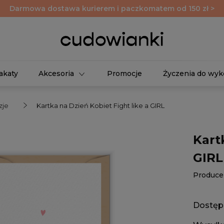
Darmowa dostawa kurierem i paczkomatem od 150 zł >
akaty
Akcesoria
Promocje
Życzenia do wyk
zje
Kartka na Dzień Kobiet Fight like a GIRL
Kart
GIRL
Produce
Dostęp