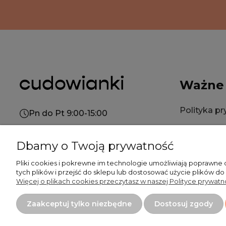
Ważne
Polityka p
Pn do Pt 9:00-15:00
Polityka co
+48 519 462 010
Dbamy o Twoją prywatność
Regulamin
kontakt@cudowianki.pl
Pliki cookies i pokrewne im technologie umożliwiają poprawne
tych plików i przejść do sklepu lub dostosować użycie plików do
Więcej o plikach cookies przeczytasz w naszej Polityce prywatno
Płatność
Zaakceptuj tylko niezbędne
Dostosuj zgody