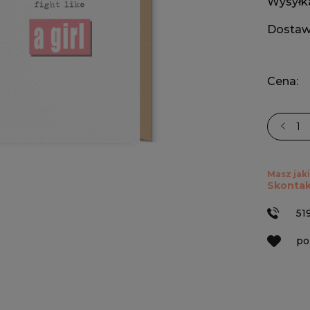
Wysyłk
Dostaw
Cena:
Masz jaki
Skontak
51
po