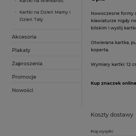
Kartki na Wielkanoc
Kartki na Dzień Mamy i
Nowoczesne formy sk
Dzień Taty
klawiaturze nigdy ni
bliskim i wyślij kartk
Akcesoria
Otwierana kartka, p
koperta.
Plakaty
Zaproszenia
Wymiary kartki: 12 c
Promocje
Kup znaczek onlin
Nowości
Koszty dostawy
Kraj wysyłki: