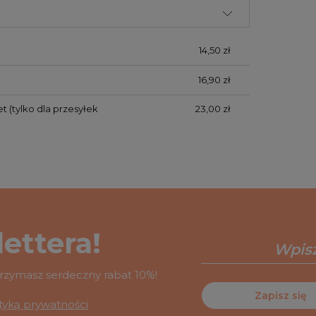
14,50 zł
16,90 zł
et
(tylko dla przesyłek
23,00 zł
ettera!
otrzymasz serdeczny rabat 10%!
Zapisz się
ityką prywatności