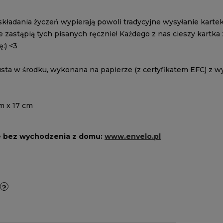
ładania życzeń wypierają powoli tradycyjne wysyłanie kartek
e zastąpią tych pisanych ręcznie! Każdego z nas cieszy kartk
ę:) <3
usta w środku, wykonana na papierze (z certyfikatem EFC) z w
m x 17 cm
e bez wychodzenia z domu:
www.envelo.pl