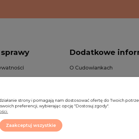
 sprawy
Dodatkowe infor
rywatności
O Cudowiankach
okies
Wysyłka
Zwroty i reklamacje
 działanie strony i pomagają nam dostosować ofertę do Twoich potr
 swoich preferencji, wybierając opcję "Dostosuj zgody".
ści.
Zaakceptuj wszystkie