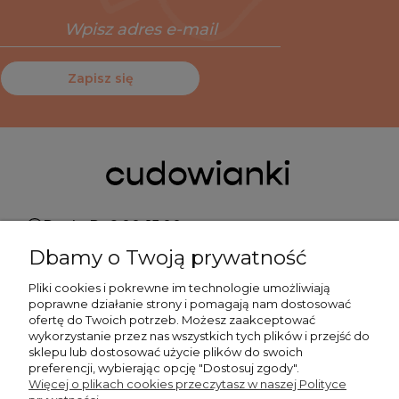
Zapisz się
Pn do Pt 9:00-15:00
Dbamy o Twoją prywatność
+48 519 462 010
Pliki cookies i pokrewne im technologie umożliwiają
poprawne działanie strony i pomagają nam dostosować
kontakt@cudowianki.pl
ofertę do Twoich potrzeb. Możesz zaakceptować
wykorzystanie przez nas wszystkich tych plików i przejść do
sklepu lub dostosować użycie plików do swoich
preferencji, wybierając opcję "Dostosuj zgody".
Więcej o plikach cookies przeczytasz w naszej Polityce