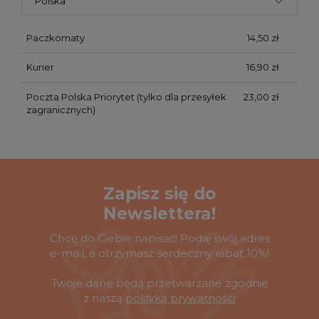
Paczkomaty
14,50 zł
Kurier
16,90 zł
Poczta Polska Priorytet
(tylko dla przesyłek
23,00 zł
zagranicznych)
Zapisz się do
Newslettera!
Chcę do Ciebie napisać! Podaj swój adres
e-mail, a otrzymasz serdeczny rabat 10%!
Twoje dane będą przetwarzane zgodnie
z naszą
polityką prywatności