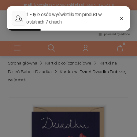
Email:
kontakt@cudowianki.pl
Tel.
+48 519 462 010
Strona główna
Kartki okolicznościowe
Kartki na
Dzień Babci i Dziadka
Kartka na Dzień Dziadka Dobrze,
że jesteś