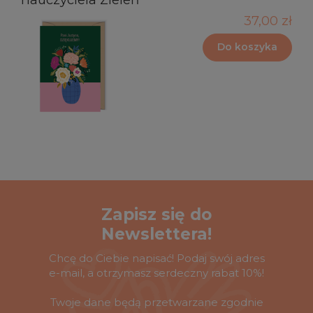
37,00 zł
Do koszyka
Zapisz się do
Newslettera!
Chcę do Ciebie napisać! Podaj swój adres
e-mail, a otrzymasz serdeczny rabat 10%!
Twoje dane będą przetwarzane zgodnie