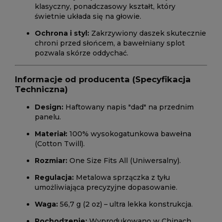
klasyczny, ponadczasowy kształt, który
świetnie układa się na głowie.
Ochrona i styl:
Zakrzywiony daszek skutecznie
chroni przed słońcem, a bawełniany splot
pozwala skórze oddychać.
Informacje od producenta (Specyfikacja
Techniczna)
Design:
Haftowany napis "dad" na przednim
panelu.
Materiał:
100% wysokogatunkowa bawełna
(Cotton Twill).
Rozmiar:
One Size Fits All (Uniwersalny).
Regulacja:
Metalowa sprzączka z tyłu
umożliwiająca precyzyjne dopasowanie.
Waga:
56,7 g (2 oz) – ultra lekka konstrukcja.
Pochodzenie:
Wyprodukowano w Chinach.