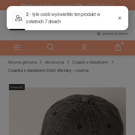
Email:
kontakt@cudowianki.pl
Tel.
+48 519 462 010
Strona główna
Akcesoria
Czapki z daszkiem
Czapka z daszkiem DAD dla taty – czarna
nowość