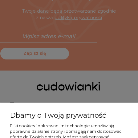
Twoje dane będą przetwarzane zgodnie
z naszą
polityką prywatności
Zapisz się
Pn do Pt 9:00-15:00
Dbamy o Twoją prywatność
+48 519 462 010
Pliki cookies i pokrewne im technologie umożliwiają
poprawne działanie strony i pomagają nam dostosować
kontakt@cudowianki.pl
ofertę do Twoich potrzeb. Możesz zaakceptować