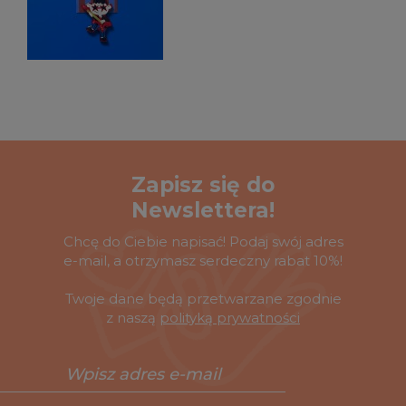
Zapisz się do
Newslettera!
Chcę do Ciebie napisać! Podaj swój adres
e-mail, a otrzymasz serdeczny rabat 10%!
Twoje dane będą przetwarzane zgodnie
z naszą
polityką prywatności