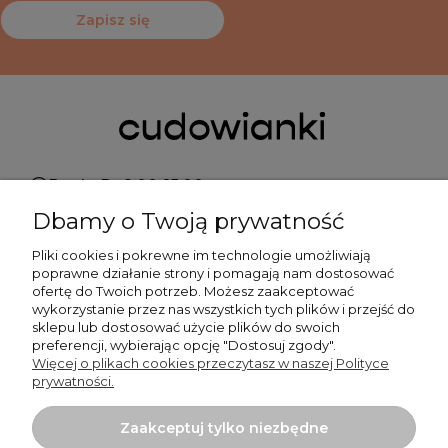
Zapisz się
Pn do Pt 9:00-15:00
Dbamy o Twoją prywatność
+48 519 462 010
Pliki cookies i pokrewne im technologie umożliwiają
poprawne działanie strony i pomagają nam dostosować
kontakt@cudowianki.pl
ofertę do Twoich potrzeb. Możesz zaakceptować
wykorzystanie przez nas wszystkich tych plików i przejść do
sklepu lub dostosować użycie plików do swoich
preferencji, wybierając opcję "Dostosuj zgody".
Więcej o plikach cookies przeczytasz w naszej Polityce
prywatności.
Ważne sprawy
Zaakceptuj tylko niezbędne