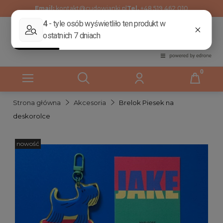
Email:
kontakt@cudowianki.pl
Tel.
+48 519 462 010
Strona główna
Akcesoria
Brelok Piesek na
deskorolce
nowość